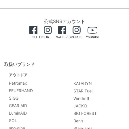
公式SNSアカウント
OUTDOOR
WATER SPORTS
Youtube
取扱いブランド
アウトドア
Petromax
KATADYN
FEUERHAND
STAR Fuel
SIGG
Windmill
GEAR AID
JACKO
LuminAID
BIG FOREST
SOL
Ben’s
snowline
Starwares