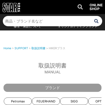
ONLINE
SHOP
商品Q&A
取扱説明書
修理・保証について
オリジナルデザインプリント
Home
>
SUPPORT
>
取扱説明書
>
HIKERプラス
取扱説明書
MANUAL
ブランド
Petromax
FEUERHAND
SIGG
OPTI