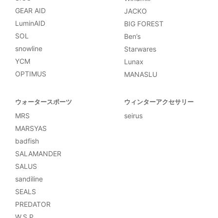
GEAR AID
JACKO
LuminAID
BIG FOREST
SOL
Ben’s
snowline
Starwares
YCM
Lunax
OPTIMUS
MANASLU
ウォータースポーツ
ウィンターアクセサリー
MRS
seirus
MARSYAS
badfish
SALAMANDER
SALUS
sandiline
SEALS
PREDATOR
W.S.P.