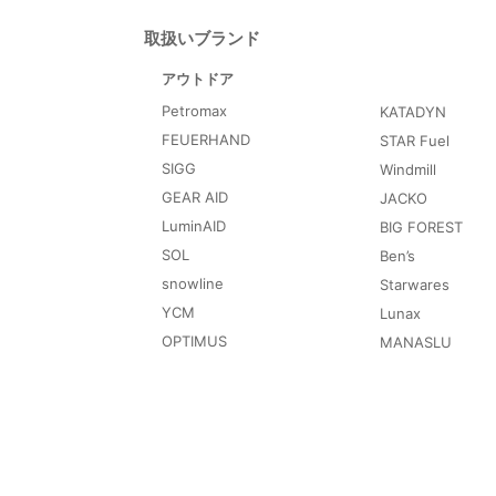
取扱いブランド
アウトドア
Petromax
KATADYN
FEUERHAND
STAR Fuel
SIGG
Windmill
GEAR AID
JACKO
LuminAID
BIG FOREST
SOL
Ben’s
snowline
Starwares
YCM
Lunax
OPTIMUS
MANASLU