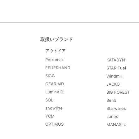
取扱いブランド
アウトドア
Petromax
KATADYN
FEUERHAND
STAR Fuel
SIGG
Windmill
GEAR AID
JACKO
LuminAID
BIG FOREST
SOL
Ben’s
snowline
Starwares
YCM
Lunax
OPTIMUS
MANASLU