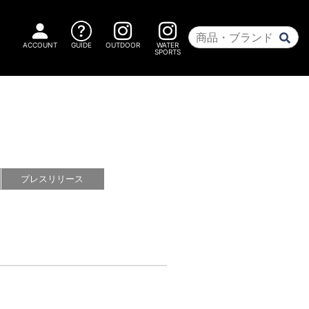
ACCOUNT
GUIDE
OUTDOOR
WATER
SPORTS
プレス
リリース