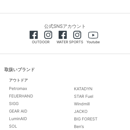
公式SNSアカウント
OUTDOOR
WATER SPORTS
Youtube
取扱いブランド
アウトドア
Petromax
KATADYN
FEUERHAND
STAR Fuel
SIGG
Windmill
GEAR AID
JACKO
LuminAID
BIG FOREST
SOL
Ben’s