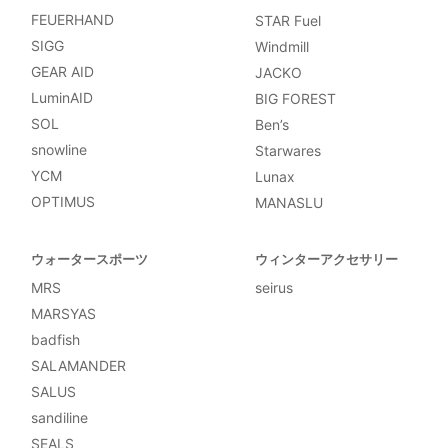
FEUERHAND
STAR Fuel
SIGG
Windmill
GEAR AID
JACKO
LuminAID
BIG FOREST
SOL
Ben’s
snowline
Starwares
YCM
Lunax
OPTIMUS
MANASLU
ウォータースポーツ
ウィンターアクセサリー
MRS
seirus
MARSYAS
badfish
SALAMANDER
SALUS
sandiline
SEALS