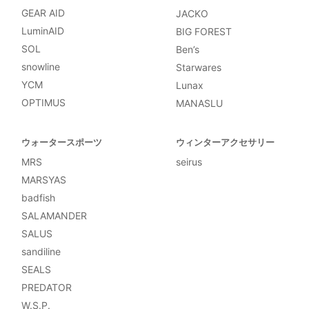
GEAR AID
JACKO
LuminAID
BIG FOREST
SOL
Ben’s
snowline
Starwares
YCM
Lunax
OPTIMUS
MANASLU
ウォータースポーツ
ウィンターアクセサリー
MRS
seirus
MARSYAS
badfish
SALAMANDER
SALUS
sandiline
SEALS
PREDATOR
W.S.P.