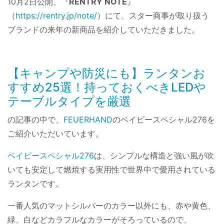
10月2日公開、『
RENTRY NOTE
』
（
https://rentry.jp/note/
）にて、スター商事が取り扱う
ブランドの来年の新商品を紹介していただきました。
【キャンプや防災にも】ランタンお
すすめ25選！持っておくべきLEDや
テーブルタイプを厳選
の記事の中で、
FEUERHAND
のベイビースペシャル276を
ご紹介いただいています。
ベイビースペシャル276
は、シンプルな構造と強い風が吹
いても安定して燃焼する実用性で世界中で愛用されている
ランタンです。
一番人気のマットシルバーのカラー以外にも、赤や黄色、
緑、白などカラフルなカラーがそろっているので、