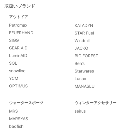
取扱いブランド
アウトドア
Petromax
KATADYN
FEUERHAND
STAR Fuel
SIGG
Windmill
GEAR AID
JACKO
LuminAID
BIG FOREST
SOL
Ben’s
snowline
Starwares
YCM
Lunax
OPTIMUS
MANASLU
ウォータースポーツ
ウィンターアクセサリー
MRS
seirus
MARSYAS
badfish