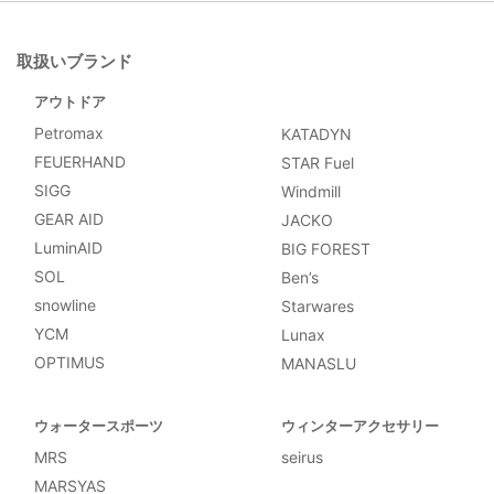
取扱いブランド
アウトドア
Petromax
KATADYN
FEUERHAND
STAR Fuel
SIGG
Windmill
GEAR AID
JACKO
LuminAID
BIG FOREST
SOL
Ben’s
snowline
Starwares
YCM
Lunax
OPTIMUS
MANASLU
ウォータースポーツ
ウィンターアクセサリー
MRS
seirus
MARSYAS