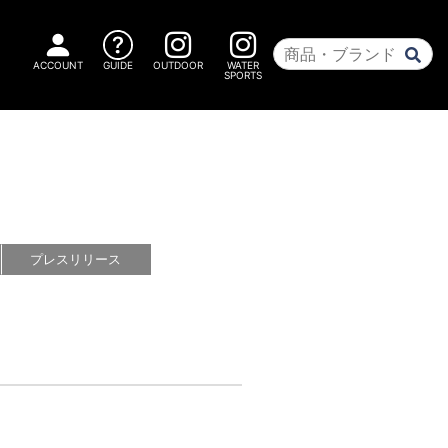
ACCOUNT
GUIDE
OUTDOOR
WATER
SPORTS
プレス
リリース