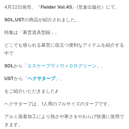
4月22日発売、『
Fielder Vol.45
』(笠倉出版社）にて、
SOL,UST
の商品が紹介されました。
特集は「幕営道具型録」。
どこでも寝られる幕営に役立つ便利なアイテムを紹介する
中で
SOL
から「
エスケープヴィヴィＯＤグリーン
」、
UST
から「
ヘクサタープ
」、
をご紹介いただきました♪
ヘクサタープは、1人用のフルサイズのタープです。
アルミ蒸着加工により熱さや寒さをやわらげ快適に使用で
きます。