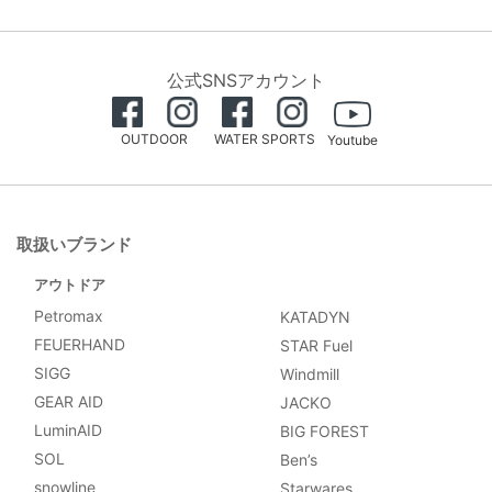
公式SNSアカウント
OUTDOOR
WATER SPORTS
Youtube
取扱いブランド
アウトドア
Petromax
KATADYN
FEUERHAND
STAR Fuel
SIGG
Windmill
GEAR AID
JACKO
LuminAID
BIG FOREST
SOL
Ben’s
snowline
Starwares