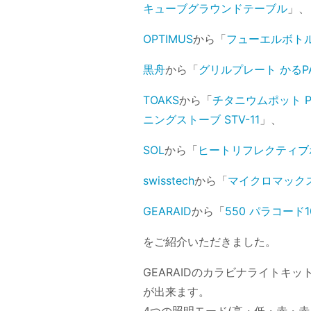
キューブグラウンドテーブル
」、
OPTIMUS
から「
フューエルボト
黒舟
から「
グリルプレート かるP
TOAKS
から「
チタニウムポット PO
ニングストーブ STV-11
」、
SOL
から「
ヒートリフレクティブ
swisstech
から「
マイクロマックス19
GEARAID
から「
550 パラコード10
をご紹介いただきました。
GEARAIDのカラビナライトキ
が出来ます。