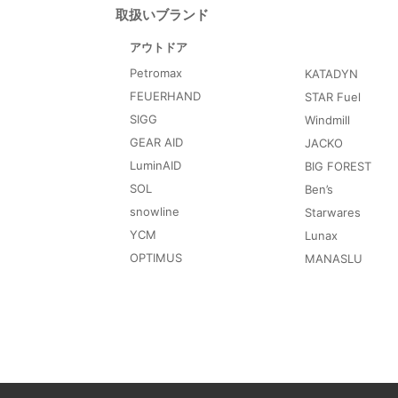
取扱いブランド
アウトドア
Petromax
KATADYN
FEUERHAND
STAR Fuel
SIGG
Windmill
GEAR AID
JACKO
LuminAID
BIG FOREST
SOL
Ben’s
snowline
Starwares
YCM
Lunax
OPTIMUS
MANASLU