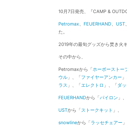
10月7日発売、『CAMP & OU
Petromax
、
FEUERHAND
、
UST
た。
2019年の最旬グッズから焚き
その中から、
Petromaxから「
ホーボーストー
ウル
」、「
ファイヤーアンカー
」
ラス
」、「
エレクトロ
」、「
ダッ
FEUERHAND
から「
パイロン
」
UST
から「
ストークキット
」、
snowline
から「
ラッセチェアー