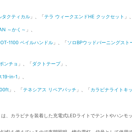
ルタクティカル
」、「
テラ ウィークエンドHE クックセット
」
AN ～かく～
」、
T-1100 ベイルハンドル
」、「
ソロBPウッドバーニングストーブ
ポンチョ
」、「
ダクトテープ
」、
-in-1
」、
0ft
」、「
テネシアス リペアパッチ
」、「
カラビナライトキ
ットは、カラビナを装着した充電式LEDライトでテントやハン