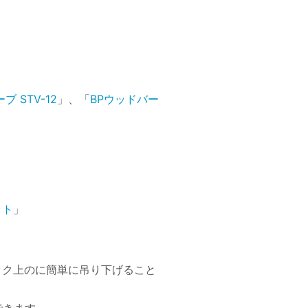
、
 STV-12
」、「
BPウッドバー
ット
」
モック上のに簡単に吊り下げること