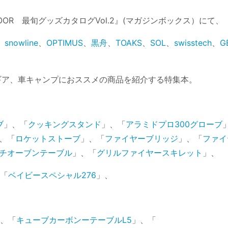
TDOOR 最旬グッズカタログVol.2』(マガジンボックス）にて、
、
snowline
、
OPTIMUS
、
黒舟
、
TOAKS
、
SOL
、
swisstech
、
G
火ギア、車キャンプにおススメの商品を紹介する特集本。
ブ
」、「
クッキングスタンド
」、「
アラミドプロ300グローブ
、「
ロケットストーブ
」、「
ファイヤーブリッジ
」、「
ファイ
チオーブンテーブル
」、「
グリルファイヤースキレット
」、
、「
ベイビースペシャル276
」、
」、「
キューブカーボンーテーブルL5
」、「