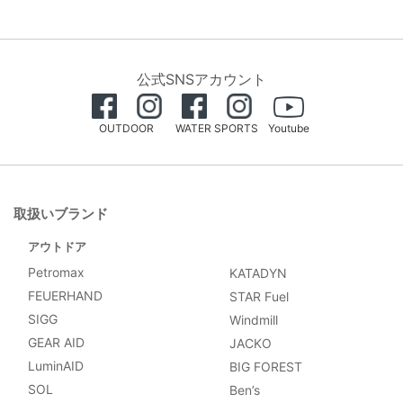
公式SNSアカウント
OUTDOOR
WATER SPORTS
Youtube
取扱いブランド
アウトドア
Petromax
KATADYN
FEUERHAND
STAR Fuel
SIGG
Windmill
GEAR AID
JACKO
LuminAID
BIG FOREST
SOL
Ben’s