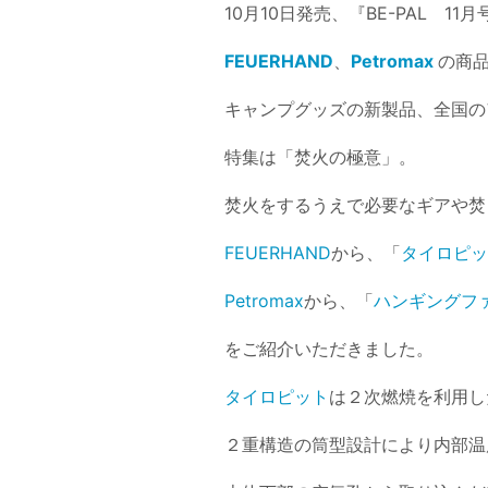
10月10日発売、『BE-PAL 1
FEUERHAND
、
Petromax
の商
キャンプグッズの新製品、全国の
特集は「焚火の極意」。
焚火をするうえで必要なギアや焚
FEUERHAND
から、「
タイロピ
Petromax
から、「
ハンギングファ
をご紹介いただきました。
タイロピット
は２次燃焼を利用し
２重構造の筒型設計により内部温