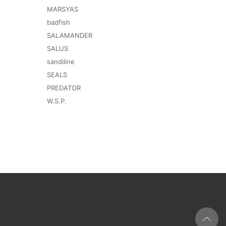
MARSYAS
badfish
SALAMANDER
SALUS
sandiline
SEALS
PREDATOR
W.S.P.