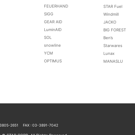
FEUERHAND
STAR Fuel
SIGG
Windmill
GEAR AID
JACKO
LuminAID
BIG FOREST
SOL
Ben’s
snowline
Starwares
YCM
Lunax
OPTIMUS
MANASLU
-3805-2651
FAX : 03-3891-7042