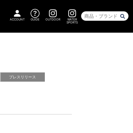
ACCOUNT
GUIDE
OUTDOOR
WATER
SPORTS
プレス
リリース