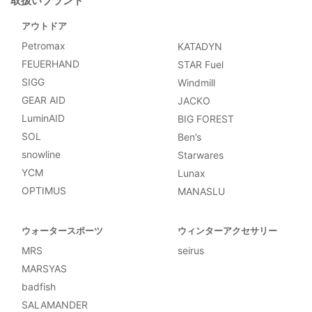
取扱いブランド
アウトドア
Petromax
KATADYN
FEUERHAND
STAR Fuel
SIGG
Windmill
GEAR AID
JACKO
LuminAID
BIG FOREST
SOL
Ben’s
snowline
Starwares
YCM
Lunax
OPTIMUS
MANASLU
ウォータースポーツ
ウィンターアクセサリー
MRS
seirus
MARSYAS
badfish
SALAMANDER