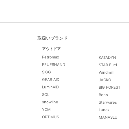
取扱いブランド
アウトドア
Petromax
KATADYN
FEUERHAND
STAR Fuel
SIGG
Windmill
GEAR AID
JACKO
LuminAID
BIG FOREST
SOL
Ben’s
snowline
Starwares
YCM
Lunax
OPTIMUS
MANASLU