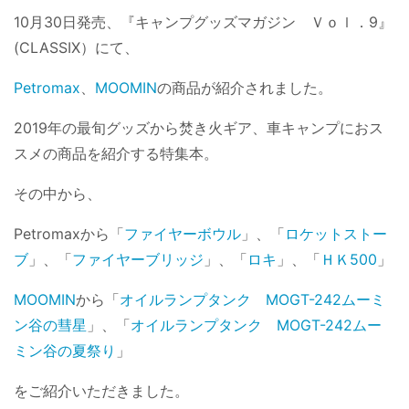
10月30日発売、『キャンプグッズマガジン Ｖｏｌ．9』
(CLASSIX）にて、
Petromax
、
MOOMIN
の商品が紹介されました。
2019年の最旬グッズから焚き火ギア、車キャンプにおス
スメの商品を紹介する特集本。
その中から、
Petromaxから「
ファイヤーボウル
」、「
ロケットストー
ブ
」、「
ファイヤーブリッジ
」、「
ロキ
」、「
ＨＫ500
」
MOOMIN
から「
オイルランプタンク MOGT-242ムーミ
ン谷の彗星
」、「
オイルランプタンク MOGT-242ムー
ミン谷の夏祭り
」
をご紹介いただきました。