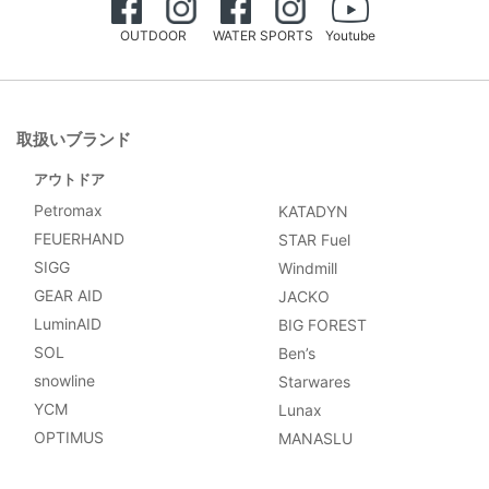
OUTDOOR
WATER SPORTS
Youtube
取扱いブランド
アウトドア
Petromax
KATADYN
FEUERHAND
STAR Fuel
SIGG
Windmill
GEAR AID
JACKO
LuminAID
BIG FOREST
SOL
Ben’s
snowline
Starwares
YCM
Lunax
OPTIMUS
MANASLU