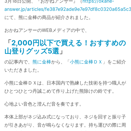
3月18日公開、『おかねアンサー』（
https://okane-
answer.jp/articles/fe387e92ade9e7e97df8c0320a65a5c
にて、熊に金棒の商品が紹介されました。
おかねアンサーのWEBメディアの中で、
「
2,000円以下で買える！おすすめの
山登りグッズ5選
」
の記事内で、
熊に金棒
から、「
小熊に金棒ＤＸ
」をご紹介
いただきました。
小熊に金棒ＤＸは、日本国内で熟練した技術を持つ職人が
ひとつひとつ丹誠こめて作り上げた熊除けの鈴です。
心地よい音色と澄んだ音を奏でます。
本体上部がネジ込み式になっており、ネジを回すと振り子
が引きあがり、音が鳴らなくなります。持ち運びの際に周