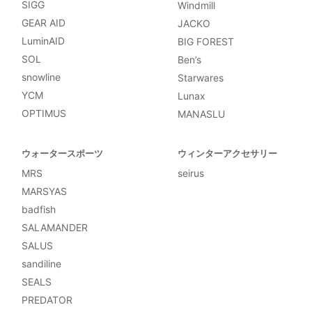
SIGG
Windmill
GEAR AID
JACKO
LuminAID
BIG FOREST
SOL
Ben’s
snowline
Starwares
YCM
Lunax
OPTIMUS
MANASLU
ウォータースポーツ
ウィンターアクセサリー
MRS
seirus
MARSYAS
badfish
SALAMANDER
SALUS
sandiline
SEALS
PREDATOR