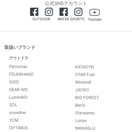
公式SNSアカウント
OUTDOOR
WATER SPORTS
Youtube
取扱いブランド
アウトドア
Petromax
KATADYN
FEUERHAND
STAR Fuel
SIGG
Windmill
GEAR AID
JACKO
LuminAID
BIG FOREST
SOL
Ben’s
snowline
Starwares
YCM
Lunax
OPTIMUS
MANASLU