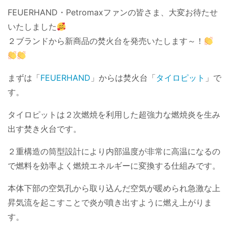
FEUERHAND・Petromaxファンの皆さま、大変お待たせ
いたしました
２ブランドから新商品の焚火台を発売いたします～！
まずは「
FEUERHAND
」からは焚火台「
タイロピット
」で
す。
タイロピットは２次燃焼を利用した超強力な燃焼炎を生み
出す焚き火台です。
２重構造の筒型設計により内部温度が非常に高温になるの
で燃料を効率よく燃焼エネルギーに変換する仕組みです。
本体下部の空気孔から取り込んだ空気が暖められ急激な上
昇気流を起こすことで炎が噴き出すように燃え上がりま
す。