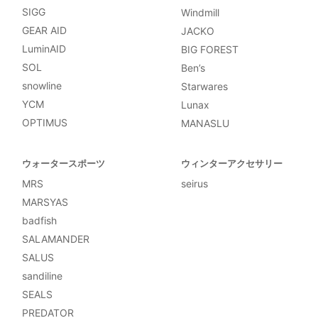
SIGG
Windmill
GEAR AID
JACKO
LuminAID
BIG FOREST
SOL
Ben’s
snowline
Starwares
YCM
Lunax
OPTIMUS
MANASLU
ウォータースポーツ
ウィンターアクセサリー
MRS
seirus
MARSYAS
badfish
SALAMANDER
SALUS
sandiline
SEALS
PREDATOR