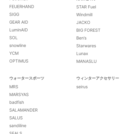
FEUERHAND
STAR Fuel
SIGG
Windmill
GEAR AID
JACKO
LuminAID
BIG FOREST
SOL
Ben’s
snowline
Starwares
YCM
Lunax
OPTIMUS
MANASLU
ウォータースポーツ
ウィンターアクセサリー
MRS
seirus
MARSYAS
badfish
SALAMANDER
SALUS
sandiline
SEALS