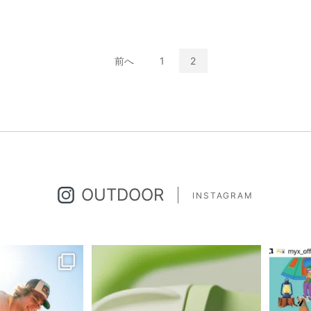
前へ
1
2
OUTDOOR
INSTAGRAM