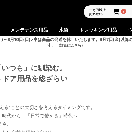
一万円以上
0
送料無料
メンテナンス用品
水筒
トレッキング用品
土)～8月16日(日)>中は商品の発送を休止いたします。8月7日(金)以降
す。
（詳細はこちら）
「いつも」に馴染む。
トドア用品を総ざらい
える”ことの大切さを考えるタイミングです。
」時代から、「日常で使える」時代へ。
る今、