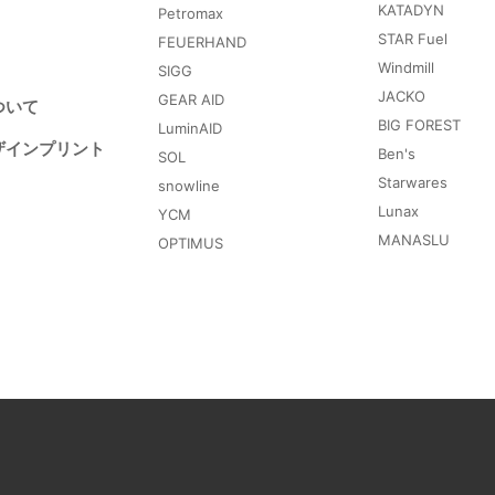
KATADYN
Petromax
STAR Fuel
FEUERHAND
Windmill
SIGG
JACKO
GEAR AID
ついて
BIG FOREST
LuminAID
ザインプリント
Ben's
SOL
Starwares
snowline
Lunax
YCM
MANASLU
OPTIMUS