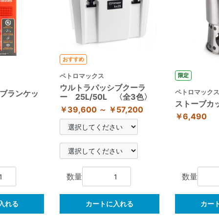
おすすめ
限定
ペトロマックス
ウルトラパッシブクーラ
ペトロマック
ブランケッ
ー 25L/50L 〈全3色〉
ストーブカ
￥39,600 ～ ￥57,200
￥6,490
数量
数量
入れる
カートに入れる
カー