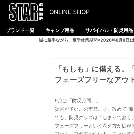
ONLINE SHOP
ブランド一覧
キャンプ用品
サバイバル・防災用品
誠に勝手ながら、夏季休業期間<2026年8月8日(
「もしも」に備える。
フェーズフリーなアウ
9月は「防災月間」。
災害が多いこの季節こそ、改めて“備
でも、防災グッズは「しまっておく
フェーズフリーという考え方が広が