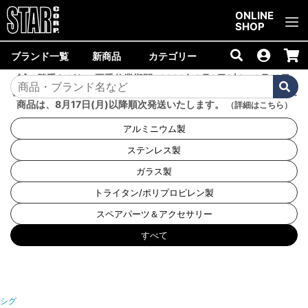
ご購入金額10,000円以上で送料無料！
ONLINE
SHOP
ブランド一覧
新商品
カテゴリー
誠に勝手ながら、夏季休業期間<2026年8月8日(土)～8月16日
(日)>中は商品の発送を休止いたします。8月7日(金)以降のご注文
商品は、8月17日(月)以降順次発送いたします。
（詳細はこちら）
アルミニウム製
ステンレス製
ガラス製
トライタン/ポリプロピレン製
スペアパーツ＆アクセサリー
すべて
シグ