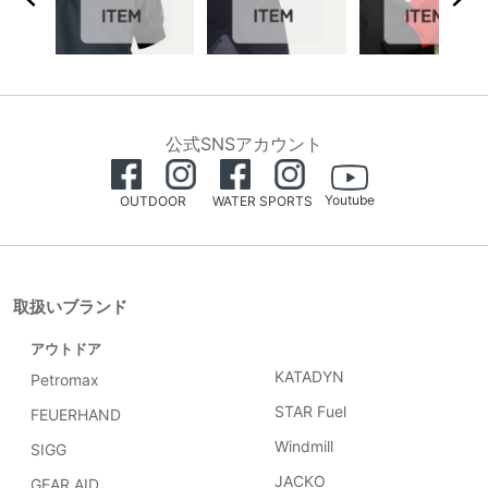
公式SNSアカウント
Youtube
OUTDOOR
WATER SPORTS
取扱いブランド
アウトドア
KATADYN
Petromax
STAR Fuel
FEUERHAND
Windmill
SIGG
JACKO
GEAR AID