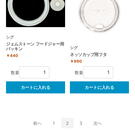
シグ
ジェムストーン フードジャー用
シグ
パッキン
ネッソカップ用フタ
￥440
￥990
数量
数量
カートに入れる
カートに入れる
前へ
1
2
3
次へ