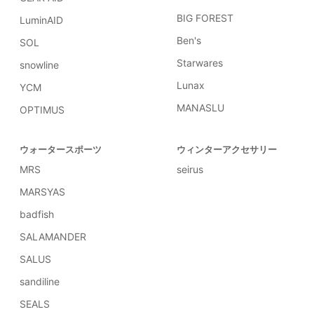
BIG FOREST
LuminAID
Ben's
SOL
Starwares
snowline
Lunax
YCM
MANASLU
OPTIMUS
ウォータースポーツ
ウィンターアクセサリー
MRS
seirus
MARSYAS
badfish
SALAMANDER
SALUS
sandiline
SEALS