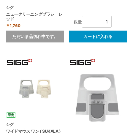
シグ
ニュークリーニングブラシ レ
ッド
数量
￥1,760
ただいま品切れ中です。
カートに入れる
限定
シグ
ワイドマウス ワン ( SUKALA )